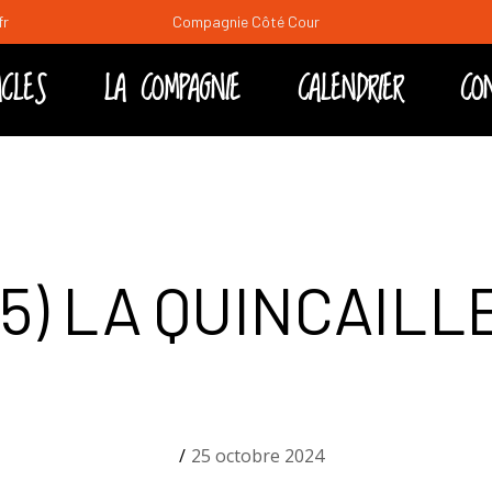
fr
Compagnie Côté Cour
CLES
LA COMPAGNIE
CALENDRIER
CO
es
edi soir
ral
5) LA QUINCAILL
25 octobre 2024