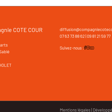
gnie COTE COUR
diffusion@compagniecoteco
07 63 73 88 62 | 09 81 21 59 77
arts
Suivez-nous :
 Sablé
HOLET
s
Mentions légales
| Développ