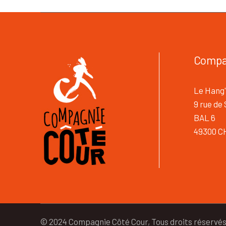
Compa
Le Hang'
9 rue de
BAL 6
49300 C
© 2024 Compagnie Côté Cour, Tous droits réservé