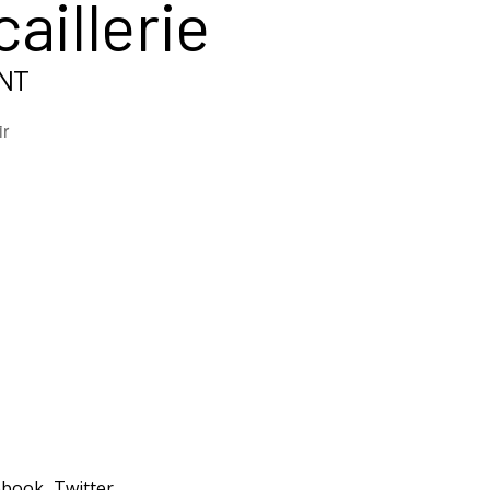
aillerie
NT
ir
ebook
Twitter