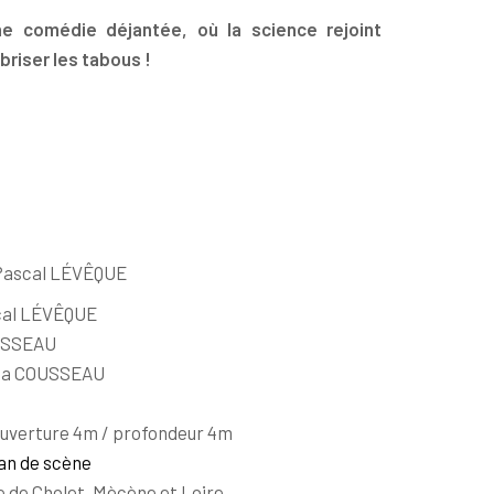
ne comédie déjantée, où la science rejoint
briser les tabous !
 Pascal LÉVÊQUE
cal LÉVÊQUE
USSEAU
na COUSSEAU
uverture 4m / profondeur 4m
lan de scène
e de Cholet, Mècène et Loire