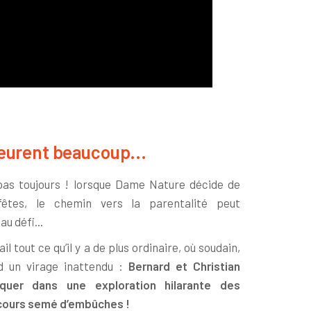
 eurent beaucoup...
pas toujours ! lorsque Dame Nature décide de
-fêtes, le chemin vers la parentalité peut
u défi...
l tout ce qu’il y a de plus ordinaire, où soudain,
nd un virage inattendu :
Bernard et Christian
uer dans une exploration hilarante des
rcours semé d’embûches !