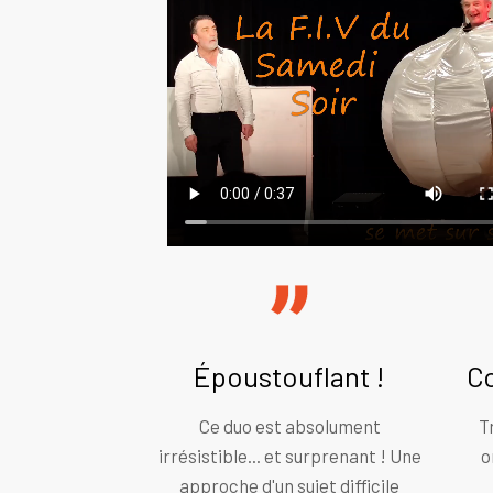
Époustouflant !
C
Ce duo est absolument
T
irrésistible... et surprenant ! Une
o
approche d'un sujet difficile