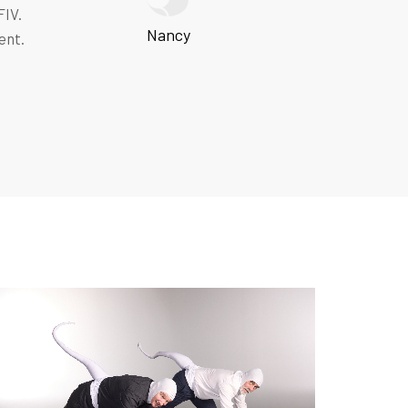
FIV.
Nancy
ent.