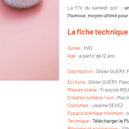
La FIV du samedi soir :
u
l’humour, moyen ultime pour 
La fiche technique
Durée :
1h10
Age :
à partir de 12 ans
–
Distribution :
Olivier GUÉRY,
Écriture :
Olivier GUÉRY, Pas
Mise en scène :
François RO
Création lumière / son :
Mari
Costumes :
Jeanne SEVEZ
Espace scénique minimum :
o
Technique :
Télécharger le P
Mécènes et partenaires :
Vill