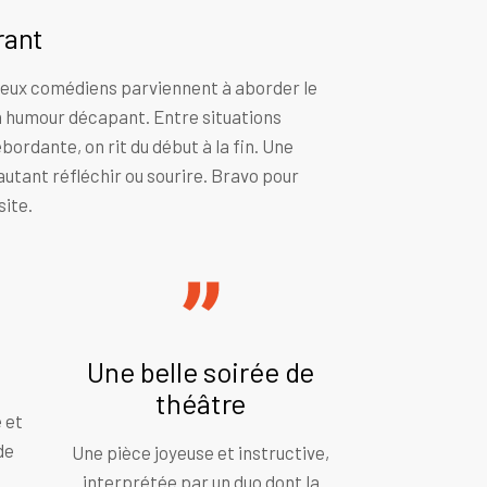
rant
deux comédiens parviennent à aborder le
n humour décapant. Entre situations
ordante, on rit du début à la fin. Une
autant réfléchir ou sourire. Bravo pour
site.
Une belle soirée de
théâtre
 et
de
Une pièce joyeuse et instructive,
interprétée par un duo dont la