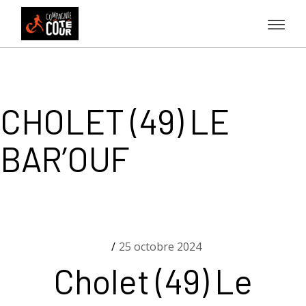
Skip
to
the
content
CHOLET (49) LE
BAR’OUF
25 octobre 2024
Cholet (49) Le