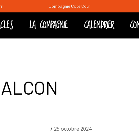
fr
Compagnie Côté Cour
CLES
LA COMPAGNIE
CALENDRIER
CO
es
edi soir
ral
 BALCON
25 octobre 2024