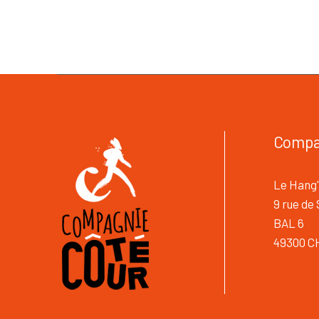
Compa
Le Hang'
9 rue de
BAL 6
49300 C