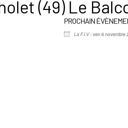
holet (49) Le Balc
PROCHAIN ÉVÈNEME
La F.I.V
- ven 6 novembre 