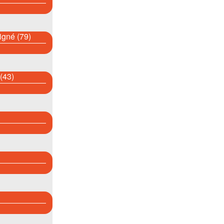
igné (79)
(43)