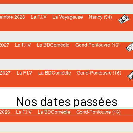
embre 2026
La F.I.V
La Voyageuse
Nancy (54)
2027
La F.I.V
La BDComédie
Gond-Pontouvre (16)
 2027
La F.I.V
La BDComédie
Gond-Pontouvre (16)
Nos dates passées
 2026
La F.I.V
La BDComédie
Gond-Pontouvre (16)