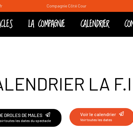
fr
Compagnie Côté Cour
CLES
LA COMPAGNIE
CALENDRIER
CO
es
edi soir
ral
LENDRIER LA F.I
Voir le calendrier
DE DROLES DE MALES
Voir toutes les dates
oir toutes les dates du spectacle