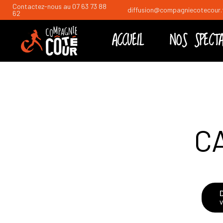
Contactez-nous au
07 63 73 88
diffusion@compagniecotecour.
62
ACCUEIL
NOS SPECTA
Drôles De Mâl
La F.I.V du Sam
Le Débat théât
CA
Impros à gogo
V