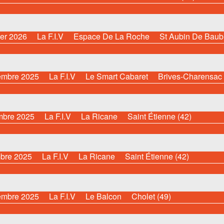
er 2026
La F.I.V
Espace De La Roche
St Aubin De Baub
embre 2025
La F.I.V
Le Smart Cabaret
Brives-Charensac 
bre 2025
La F.I.V
La Ricane
Saint Étienne (42)
bre 2025
La F.I.V
La Ricane
Saint Étienne (42)
embre 2025
La F.I.V
Le Balcon
Cholet (49)