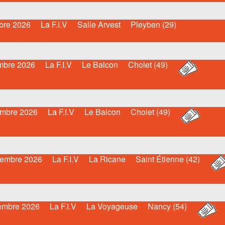
bre 2026
La F.I.V
Salle Arvest
Pleyben (29)
mbre 2026
La F.I.V
Le Balcon
Cholet (49)
mbre 2026
La F.I.V
Le Balcon
Cholet (49)
embre 2026
La F.I.V
La Ricane
Saint Étienne (42)
embre 2026
La F.I.V
La Voyageuse
Nancy (54)