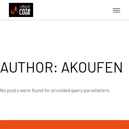
Skip
to
the
content
AUTHOR: AKOUFEN
No posts were found for provided query parameters.